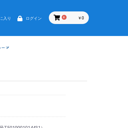
0
￥0
に入り
ログイン
10001014431）