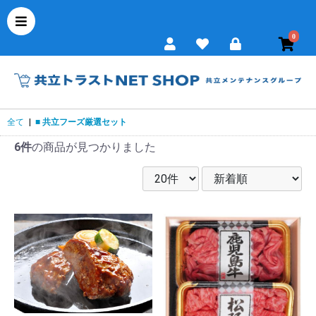
0
全て
|
■ 共立フーズ厳選セット
6件
の商品が見つかりました