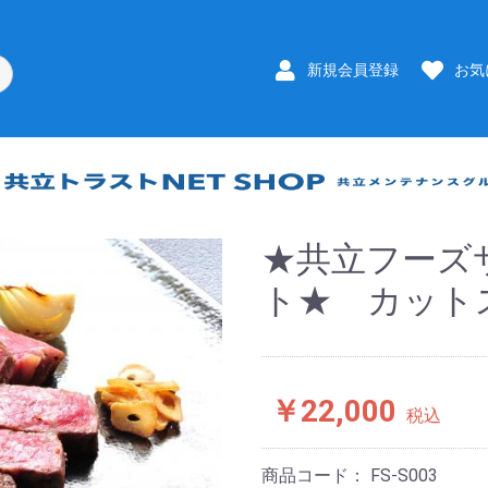
新規会員登録
お気
★共立フーズ
ト★ カット
￥22,000
税込
商品コード：
FS-S003