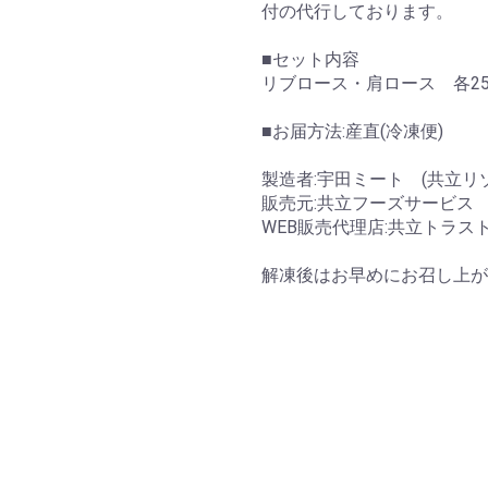
付の代行しております。
■セット内容
リブロース・肩ロース 各25g
■お届方法:産直(冷凍便)
製造者:宇田ミート (共立リ
販売元:共立フーズサービス
WEB販売代理店:共立トラス
解凍後はお早めにお召し上が