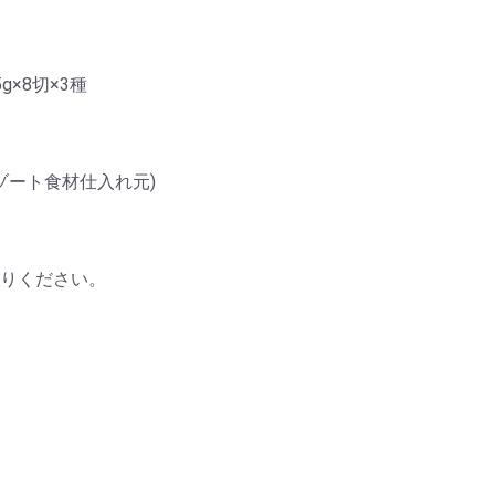
×8切×3種
ゾート食材仕入れ元)
ト
りください。