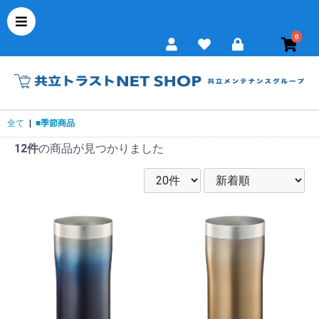
0
全て
|
■季節商品
12件
の商品が見つかりました