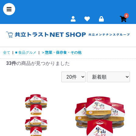
0
全て
|
■ 食品グルメ
|
＞惣菜・保存食・その他
33件
の商品が見つかりました