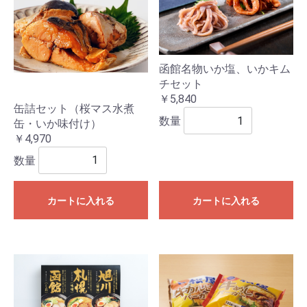
函館名物いか塩、いかキム
チセット
￥5,840
缶詰セット（桜マス水煮
数量
缶・いか味付け）
￥4,970
数量
カートに入れる
カートに入れる