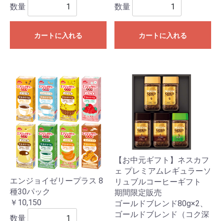
数量
数量
カートに入れる
カートに入れる
【お中元ギフト】ネスカフ
ェ プレミアムレギュラーソ
エンジョイゼリープラス 8
リュブルコーヒーギフト
種30パック
期間限定販売
￥10,150
ゴールドブレンド80g×2、
ゴールドブレンド（コク深
数量