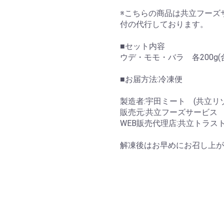
※こちらの商品は共立フーズ
付の代行しております。
■セット内容
ウデ・モモ・バラ 各200g(合
■お届方法:冷凍便
製造者:宇田ミート (共立リ
販売元:共立フーズサービス
WEB販売代理店:共立トラス
解凍後はお早めにお召し上が