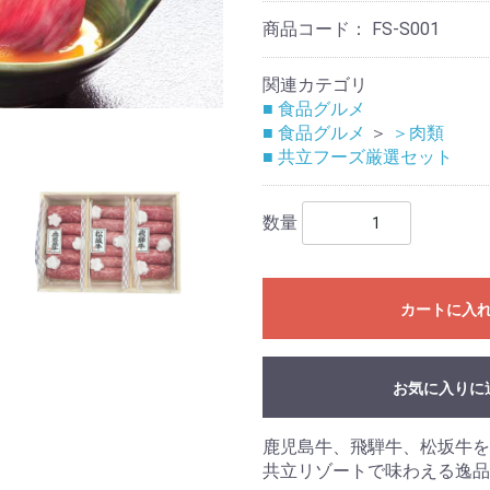
商品コード：
FS-S001
関連カテゴリ
■ 食品グルメ
■ 食品グルメ
＞
＞肉類
■ 共立フーズ厳選セット
数量
カートに入
お気に入りに
鹿児島牛、飛騨牛、松坂牛を
共立リゾートで味わえる逸品