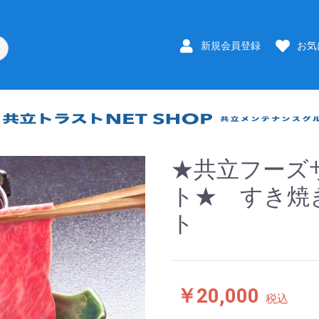
新規会員登録
お気
★共立フーズ
ト★ すき焼
ト
￥20,000
税込