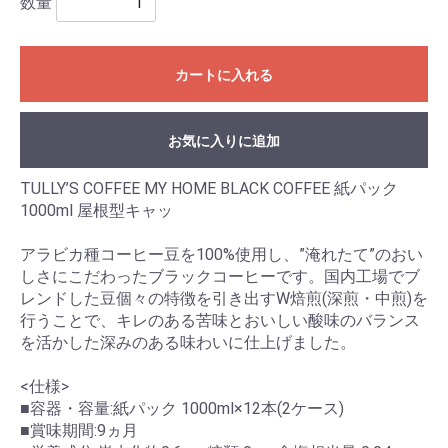
数量
カートに入れる
お気に入りに追加
TULLY’S COFFEE MY HOME BLACK COFFEE 紙パック
1000ml 屋根型キャッ
アラビカ種コーヒー豆を100%使用し、”淹れたて”のおい
しさにこだわったブラックコーヒーです。国内工場でブ
レンドした豆個々の特徴を引き出すW焙煎(深煎・中煎)を
行うことで、キレのある苦味とおいしい酸味のバランス
を活かした深みのある味わいに仕上げました。
<仕様>
■容器・容量:紙パック 1000ml×12本(2ケース)
■賞味期間:9ヵ月