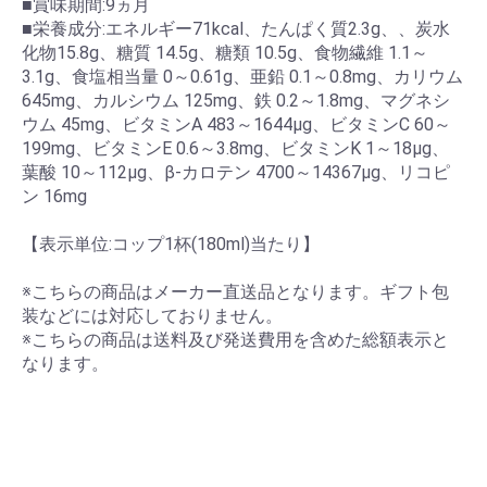
■賞味期間:9ヵ月
■栄養成分:エネルギー71kcal、たんぱく質2.3g、、炭水
化物15.8g、糖質 14.5g、糖類 10.5g、食物繊維 1.1～
3.1g、食塩相当量 0～0.61g、亜鉛 0.1～0.8mg、カリウム
645mg、カルシウム 125mg、鉄 0.2～1.8mg、マグネシ
ウム 45mg、ビタミンA 483～1644μg、ビタミンC 60～
199mg、ビタミンE 0.6～3.8mg、ビタミンK 1～18μg、
葉酸 10～112μg、β-カロテン 4700～14367μg、リコピ
ン 16mg
【表示単位:コップ1杯(180ml)当たり】
※こちらの商品はメーカー直送品となります。ギフト包
装などには対応しておりません。
※こちらの商品は送料及び発送費用を含めた総額表示と
なります。