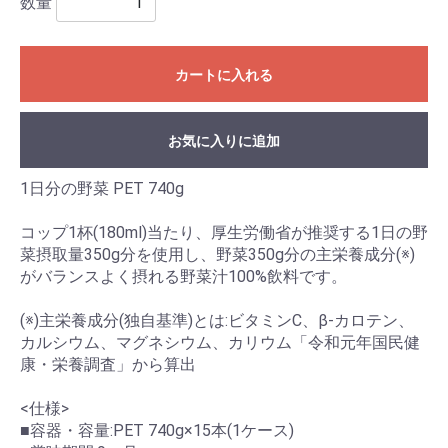
数量
カートに入れる
お気に入りに追加
1日分の野菜 PET 740g
コップ1杯(180ml)当たり、厚生労働省が推奨する1日の野
菜摂取量350g分を使用し、野菜350g分の主栄養成分(※)
がバランスよく摂れる野菜汁100%飲料です。
(※)主栄養成分(独自基準)とは:ビタミンC、β-カロテン、
カルシウム、マグネシウム、カリウム「令和元年国民健
康・栄養調査」から算出
<仕様>
■容器・容量:PET 740g×15本(1ケース)