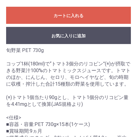
カートに入れる
お気に入りに追加
旬野菜 PET 730g
コップ1杯(180ml)で“トマト3個分のリコピン”(※)が摂取で
きる野菜汁100%のトマトミックスジュースです。トマト
のほか、にんじん、セロリ、モロヘイヤなど、旬の時期
に収穫・搾汁した合計15種類の野菜を使用しています。
(※)トマト1個当たり90gとし、トマト1個分のリコピン量
を4.41mgとして換算(JAS規格より)
<仕様>
■容器・容量:PET 730g×15本(1ケース)
■賞味期間:9ヵ月