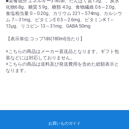
■栄養成分:エネルギー31kcal、たんぱく質1.3g、、炭水
化物6.8g、糖質 5.9g、糖類 4.3g、食物繊維 0.6～2.0g、
食塩相当量 0～0.20g、カリウム 221～574mg、カルシウ
ム 7～31mg、ビタミンE 0.5～2.6mg、ビタミンK 1～
13μg、リコピン 13～31mg、GABA 50mg
【表示単位:コップ1杯(180ml)当たり】
※こちらの商品はメーカー直送品となります。ギフト包
装などには対応しておりません。
※こちらの商品は送料及び発送費用を含めた総額表示と
なります。
お買いものガイド