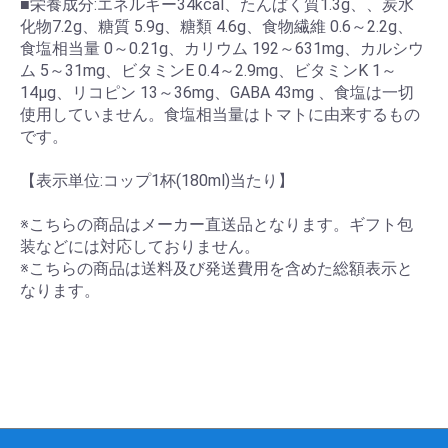
■栄養成分:エネルギー34kcal、たんぱく質1.3g、、炭水
化物7.2g、糖質 5.9g、糖類 4.6g、食物繊維 0.6～2.2g、
食塩相当量 0～0.21g、カリウム 192～631mg、カルシウ
ム 5～31mg、ビタミンE 0.4～2.9mg、ビタミンK 1～
14μg、リコピン 13～36mg、GABA 43mg 、食塩は一切
使用していません。食塩相当量はトマトに由来するもの
です。
【表示単位:コップ1杯(180ml)当たり】
※こちらの商品はメーカー直送品となります。ギフト包
装などには対応しておりません。
※こちらの商品は送料及び発送費用を含めた総額表示と
なります。