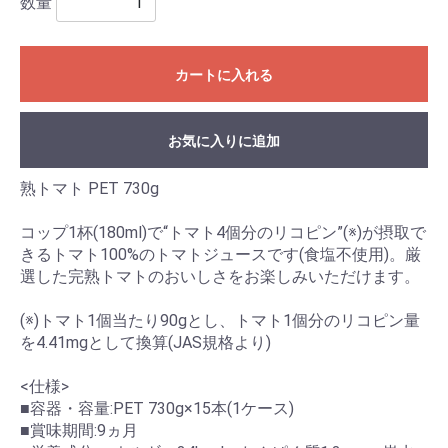
数量
カートに入れる
お気に入りに追加
熟トマト PET 730g
コップ1杯(180ml)で“トマト4個分のリコピン”(※)が摂取で
きるトマト100%のトマトジュースです(食塩不使用)。厳
選した完熟トマトのおいしさをお楽しみいただけます。
(※)トマト1個当たり90gとし、トマト1個分のリコピン量
を4.41mgとして換算(JAS規格より)
<仕様>
■容器・容量:PET 730g×15本(1ケース)
■賞味期間:9ヵ月