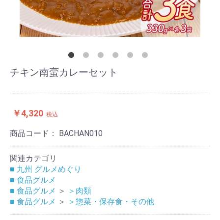
チキン南蛮カレーセット
￥4,320
税込
商品コード：
BACHAN010
関連カテゴリ
■ 九州 グルメめぐり
■ 食品グルメ
■ 食品グルメ
＞
＞肉類
■ 食品グルメ
＞
＞惣菜・保存食・その他