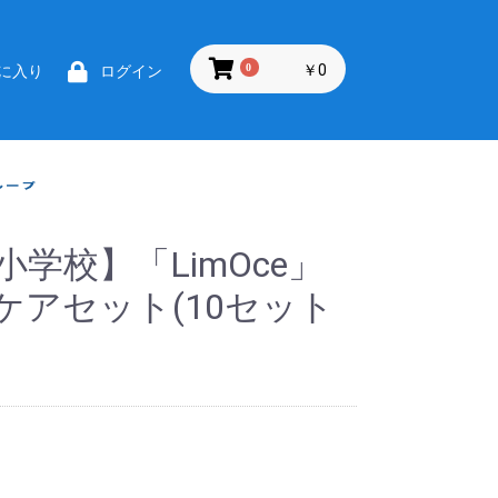
0
￥0
に入り
ログイン
小学校】「LimOce」
ケアセット(10セット