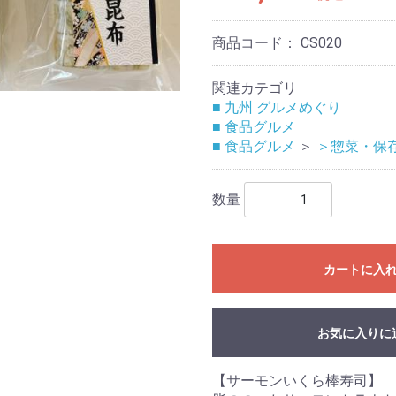
商品コード：
CS020
関連カテゴリ
■ 九州 グルメめぐり
■ 食品グルメ
■ 食品グルメ
＞
＞惣菜・保
数量
カートに入
お気に入りに
【サーモンいくら棒寿司】