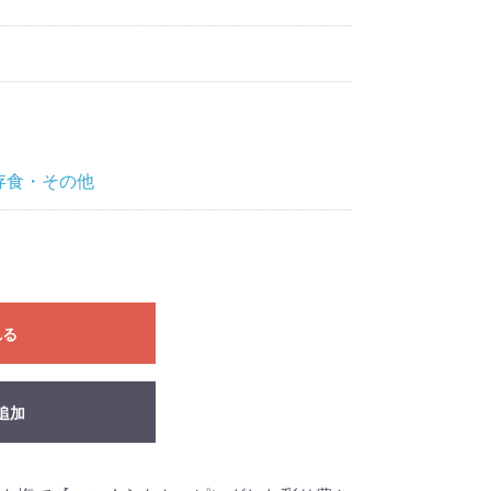
存食・その他
れる
追加