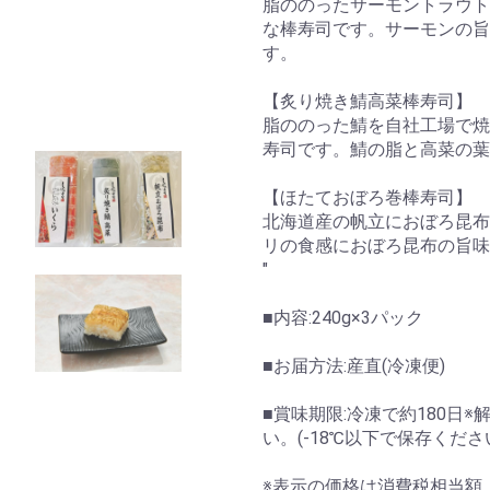
脂ののったサーモントラウト
な棒寿司です。サーモンの旨
す。
【炙り焼き鯖高菜棒寿司】
脂ののった鯖を自社工場で焼
寿司です。鯖の脂と高菜の葉
【ほたておぼろ巻棒寿司】
北海道産の帆立におぼろ昆布
リの食感におぼろ昆布の旨味
"
■内容:240g×3パック
■お届方法:産直(冷凍便)
■賞味期限:冷凍で約180日
い。(-18℃以下で保存くださ
※表示の価格は消費税相当額