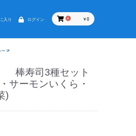
0
￥0
に入り
ログイン
】 棒寿司3種セット
巻・サーモンいくら・
)