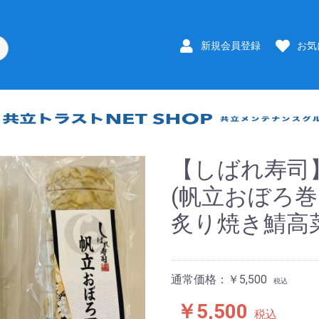
新規会員登録
お気
【しばれ寿司
(帆立おぼろ
炙り焼き鯖高菜
通常価格：￥5,500
税込
￥5,500
税込