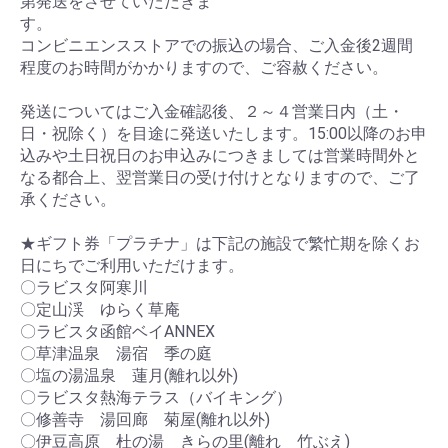
第発送をさせていただきま
す。
コンビニエンスストアでの振込の場合、ご入金後2週間
程度のお時間がかかりますので、ご容赦ください。
発送についてはご入金確認後、２～４営業日内（土・
日・祝除く）を目途に発送いたします。15:00以降のお申
込みや土日祝日のお申込みにつきましては営業時間外と
なる都合上、翌営業日の受け付けとなりますので、ご了
承ください。
★ギフト券「プラチナ」は下記の施設で繁忙期を除くお
日にちでご利用いただけます。
〇ラビスタ阿寒川
〇定山渓 ゆらく草庵
〇ラビスタ函館ベイANNEX
〇草津温泉 湯宿 季の庭
〇塩の湯温泉 蓮月(離れ以外)
〇ラビスタ熱海テラス（バイキング）
〇修善寺 湯回廊 菊屋(離れ以外)
〇伊豆高原 杜の湯 きらの里(離れ 竹ぶえ)