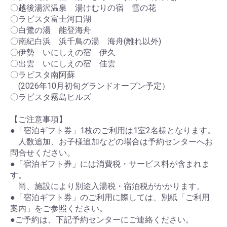
〇越後湯沢温泉 湯けむりの宿 雪の花
〇ラビスタ富士河口湖
〇白鷺の湯 能登海舟
〇南紀白浜 浜千鳥の湯 海舟(離れ以外)
〇伊勢 いにしえの宿 伊久
〇出雲 いにしえの宿 佳雲
〇ラビスタ南阿蘇
(2026年10月初旬グランドオープン予定）
〇ラビスタ霧島ヒルズ
【ご注意事項】
●「宿泊ギフト券」1枚のご利用は1室2名様となります。
人数追加、お子様追加などの場合は予約センターへお
問合せください。
●「宿泊ギフト券」には消費税・サービス料が含まれま
す。
尚、施設により別途入湯税・宿泊税がかかります。
●「宿泊ギフト券」のご利用に際しては、別紙「ご利用
案内」をご参照ください。
●ご予約は、下記予約センターにご連絡ください。