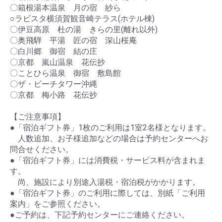
〇箱根湯本温泉 月の宿 紗ら
○ラビスタ横須賀観音崎テラス(ホテル棟)
〇伊豆高原 杜の湯 きらの里(離れ以外)
〇奥飛騨 平湯 匠の宿 深山桜庵
〇白川郷 御宿 結の庄
〇京都 嵐山温泉 花伝抄
〇ことひら温泉 御宿 敷島館
〇ザ・ビーチタワー沖縄
〇京都 梅小路 花伝抄
【ご注意事項】
●「宿泊ギフト券」1枚のご利用は1室2名様となります。
人数追加、お子様追加などの場合は予約センターへお
問合せください。
●「宿泊ギフト券」には消費税・サービス料が含まれま
す。
尚、施設により別途入湯税・宿泊税がかかります。
●「宿泊ギフト券」のご利用に際しては、別紙「ご利用
案内」をご参照ください。
●ご予約は、下記予約センターにご連絡ください。