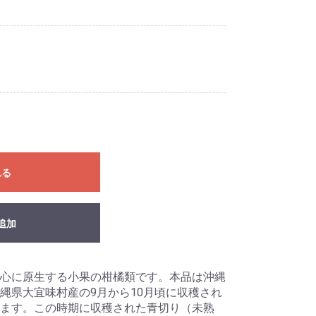
れる
追加
心に原生する小果の柑橘類です。本品は沖縄
縄県大宜味村産の9月から10月頃に収穫され
ます。この時期に収穫された青切り（未熟