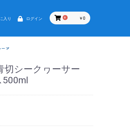
0
￥0
に入り
ログイン
青切シークヮーサー
500ml