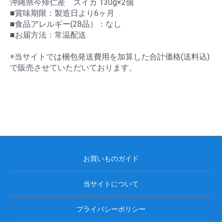
沖縄県今帰仁産 スイカ 130g×2個
■賞味期限：製造日より6ヶ月
■食品アレルギー(28品）：なし
■お届方法：常温配送
※当サイトでは梱包発送費用を加算した合計価格(送料込)
で販売させていただいております。
お買いものガイド
当サイトについて
プライバシーポリシー