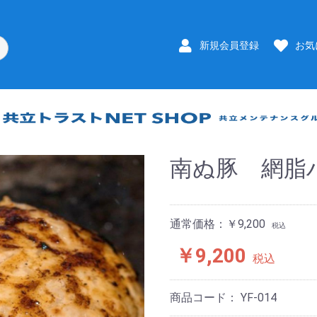
新規会員登録
お気
南ぬ豚 網脂
通常価格：￥9,200
税込
￥9,200
税込
商品コード：
YF-014