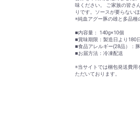
味ください。 ご家族の皆さ
りです。ソースが要らないほ
※純血アグー豚の雄と多品種
■内容量： 140g×10個
■賞味期限：製造日より180
■食品アレルギー(28品）
■お届方法：冷凍配送
※当サイトでは梱包発送費用
ただいております。