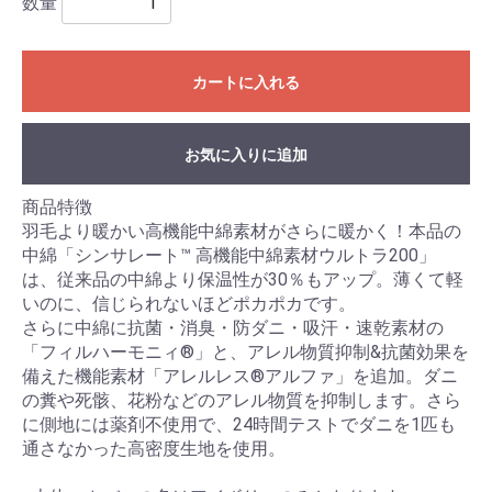
数量
カートに入れる
お気に入りに追加
商品特徴
羽毛より暖かい高機能中綿素材がさらに暖かく！本品の
中綿「シンサレート™ 高機能中綿素材ウルトラ200」
は、従来品の中綿より保温性が30％もアップ。薄くて軽
いのに、信じられないほどポカポカです。
さらに中綿に抗菌・消臭・防ダニ・吸汗・速乾素材の
「フィルハーモニィ®」と、アレル物質抑制&抗菌効果を
備えた機能素材「アレルレス®アルファ」を追加。ダニ
の糞や死骸、花粉などのアレル物質を抑制します。さら
に側地には薬剤不使用で、24時間テストでダニを1匹も
通さなかった高密度生地を使用。