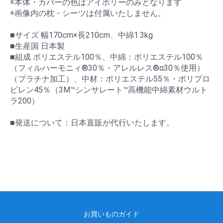
※本体・カバーの色はアイボリーのみとなります
※画像内の枕・シーツは付属いたしません。
■サイズ 幅170cm×長210cm、中綿1.3kg
■生産国 日本製
■組成 ポリエステル100％、中綿：ポリエステル100％
（フィルハーモニィ®30％・アレルレス®α30％使用）
（プラチナ加工）、中材：ポリエステル55％・ポリプロ
ピレン45％（3M™シンサレート™高機能中綿素材ウルト
ラ200）
■発送について：日本直販が代行いたします。
お買いものガイド