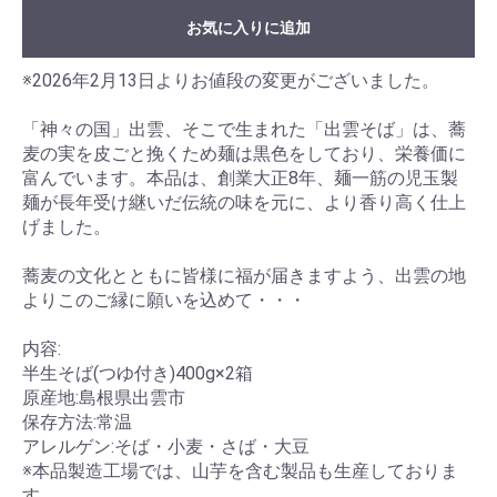
お気に入りに追加
※2026年2月13日よりお値段の変更がございました。
「神々の国」出雲、そこで生まれた「出雲そば」は、蕎
麦の実を皮ごと挽くため麺は黒色をしており、栄養価に
富んでいます。本品は、創業大正8年、麺一筋の児玉製
麺が長年受け継いだ伝統の味を元に、より香り高く仕上
げました。
蕎麦の文化とともに皆様に福が届きますよう、出雲の地
よりこのご縁に願いを込めて・・・
内容:
半生そば(つゆ付き)400g×2箱
原産地:島根県出雲市
保存方法:常温
アレルゲン:そば・小麦・さば・大豆
※本品製造工場では、山芋を含む製品も生産しておりま
す。