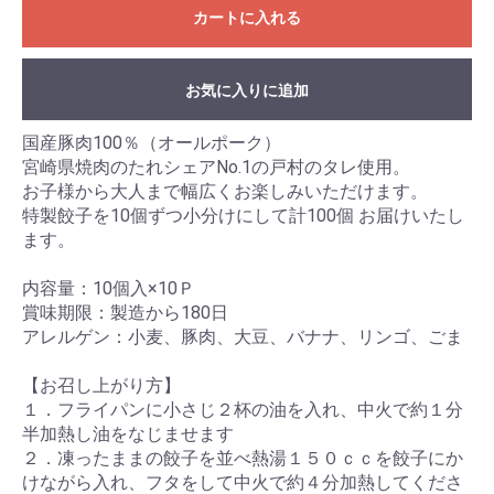
カートに入れる
お気に入りに追加
国産豚肉100％（オールポーク）
宮崎県焼肉のたれシェアNo.1の戸村のタレ使用。
お子様から大人まで幅広くお楽しみいただけます。
特製餃子を10個ずつ小分けにして計100個 お届けいたし
ます。
内容量：10個入×10Ｐ
賞味期限：製造から180日
アレルゲン：小麦、豚肉、大豆、バナナ、リンゴ、ごま
【お召し上がり方】
１．フライパンに小さじ２杯の油を入れ、中火で約１分
半加熱し油をなじませます
２．凍ったままの餃子を並べ熱湯１５０ｃｃを餃子にか
けながら入れ、フタをして中火で約４分加熱してくださ