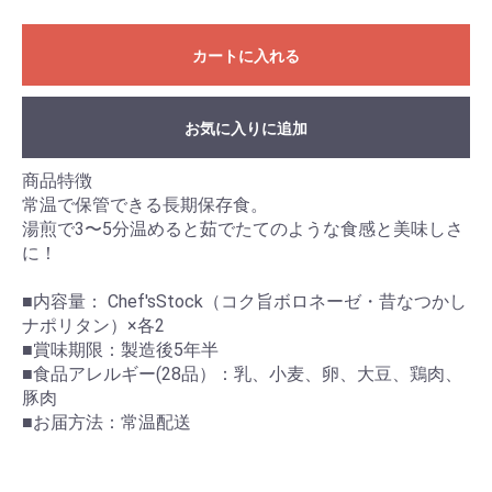
カートに入れる
お気に入りに追加
商品特徴
常温で保管できる長期保存食。
湯煎で3〜5分温めると茹でたてのような食感と美味しさ
に！
■内容量： Chef'sStock（コク旨ボロネーゼ・昔なつかし
ナポリタン）×各2
■賞味期限：製造後5年半
■食品アレルギー(28品）：乳、小麦、卵、大豆、鶏肉、
豚肉
■お届方法：常温配送