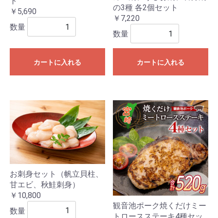
ト
の3種 各2個セット
￥5,690
￥7,220
数量
数量
カートに入れる
カートに入れる
お刺身セット（帆立貝柱、
甘エビ、秋鮭刺身）
￥10,800
観音池ポーク焼くだけミー
数量
トロースステーキ4種セッ