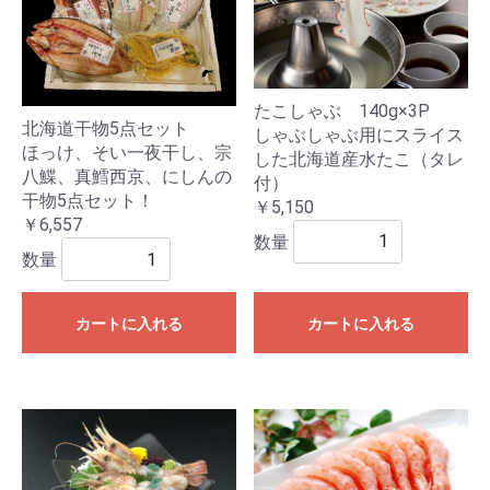
たこしゃぶ 140g×3P
北海道干物5点セット
しゃぶしゃぶ用にスライス
ほっけ、そい一夜干し、宗
した北海道産水たこ（タレ
八鰈、真鱈西京、にしんの
付）
干物5点セット！
￥5,150
￥6,557
数量
数量
カートに入れる
カートに入れる