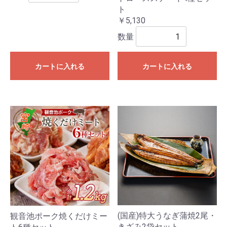
ト
￥5,130
数量
カートに入れる
カートに入れる
(国産)特大うなぎ蒲焼2尾・
観音池ポーク焼くだけミー
きざみ2袋セット