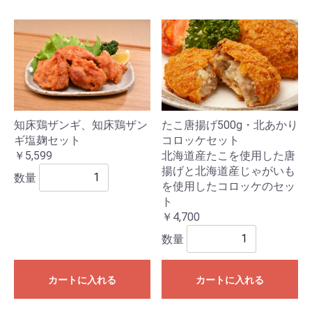
たこ唐揚げ500g・北あかり
知床鶏ザンギ、知床鶏ザン
コロッケセット
ギ塩麹セット
北海道産たこを使用した唐
￥5,599
揚げと北海道産じゃがいも
数量
を使用したコロッケのセッ
ト
￥4,700
数量
カートに入れる
カートに入れる