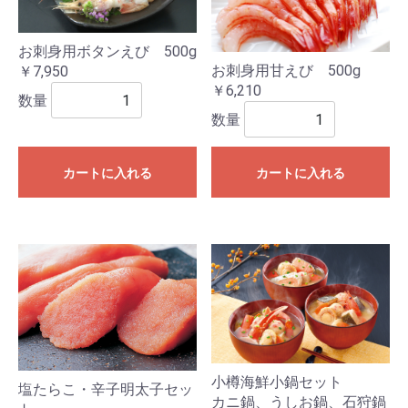
お刺身用ボタンえび 500g
お刺身用甘えび 500g
￥7,950
￥6,210
数量
数量
カートに入れる
カートに入れる
小樽海鮮小鍋セット
塩たらこ・辛子明太子セッ
カニ鍋、うしお鍋、石狩鍋