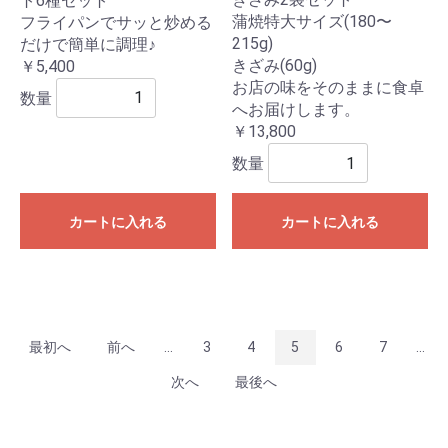
ト6種セット
蒲焼特大サイズ(180〜
フライパンでサッと炒める
215g)
だけで簡単に調理♪
きざみ(60g)
￥5,400
お店の味をそのままに食卓
数量
へお届けします。
￥13,800
数量
カートに入れる
カートに入れる
最初へ
前へ
...
3
4
5
6
7
...
次へ
最後へ