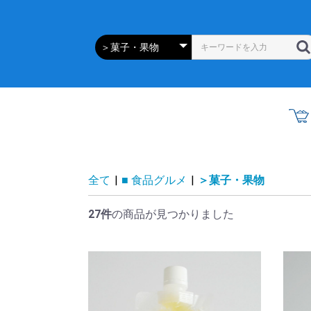
全て
|
■ 食品グルメ
|
＞菓子・果物
27件
の商品が見つかりました