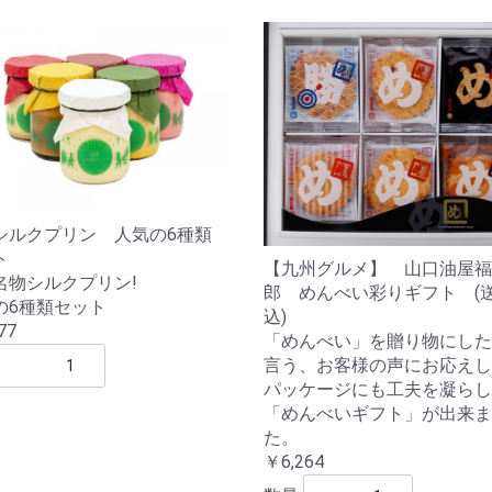
シルクプリン 人気の6種類
ト
【九州グルメ】 山口油屋福
名物シルクプリン!
郎 めんべい彩りギフト (
の6種類セット
込)
77
「めんべい」を贈り物にした
言う、お客様の声にお応えし
パッケージにも工夫を凝らし
「めんべいギフト」が出来ま
た。
￥6,264