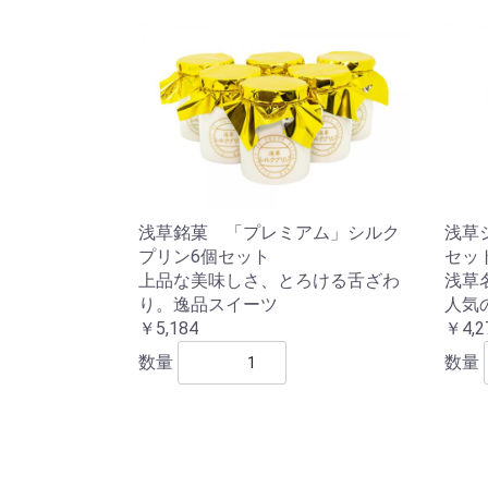
浅草銘菓 「プレミアム」シルク
浅草
プリン6個セット
セッ
上品な美味しさ、とろける舌ざわ
浅草
り。逸品スイーツ
人気
￥5,184
￥4,2
数量
数量