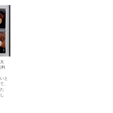
太
送料
いと
て、
た
し