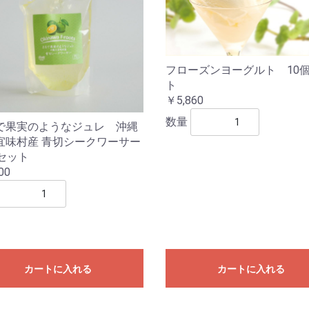
フローズンヨーグルト 10
ト
￥5,860
数量
で果実のようなジュレ 沖縄
宜味村産 青切シークワーサー
個セット
00
カートに入れる
カートに入れる