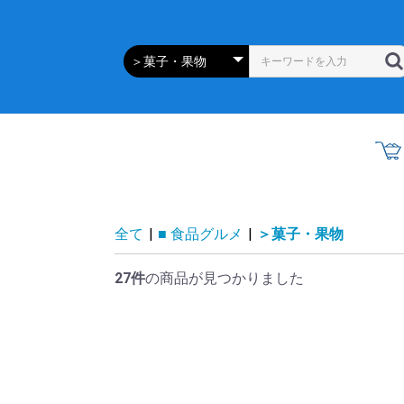
全て
|
■ 食品グルメ
|
＞菓子・果物
27件
の商品が見つかりました